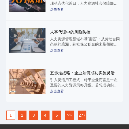
现动态优化近日，人力资源社会保障部举
行例行新闻发布会。人力资源社会保障部
点击查看
职业能力建设司副司长翟涛在会上介绍，
今年以来，已颁布了51个国家职业标准。
其中，人社部单独颁布的23个，与工业和
信息化部、生态环
人事代理中的风险防控
人力资源管理领域布满“雷区”：从劳动合同
条款的疏漏，到社保公积金的未足额缴
纳；从加班费计算争议，到解雇流程的不
点击查看
合规。任何一次失误，都可能引发劳动争
议、行政罚款乃至企业声誉受损。对于许
多企业，特别是中小企业而言，构建一道
专业的风险“防火墙”至
五步走战略：企业如何成功实施灵活用
工
引入灵活用工模式，对于企业而言是一次
重要的人力资源策略升级。若想成功实施
并发挥其最大价值，遵循一套科学、系统
点击查看
的步骤至关重要。以下是企业可以遵循
的“五步走”战略，以确保灵活用工平稳落
地。第一步：内部诊断与岗位识别。 这是
成功的基础。企业HR与
1
2
3
4
5
>>
277