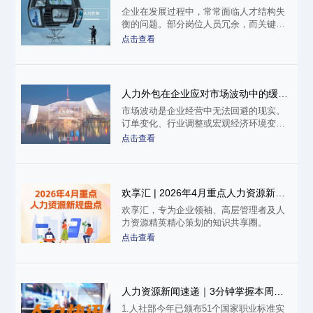
应用
企业在发展过程中，常常面临人才结构失
衡的问题。部分岗位人员冗余，而关键岗
位却存在短缺；事务性岗位占比过高，战
点击查看
略性岗位投入不足。这种结构问题会影响
企业整体效率和创新能力。如何优化人才
结构，使资源更加集中于核心领域，是管
理层必须解决的课题。在这
人力外包在企业应对市场波动中的缓冲
机制
市场波动是企业经营中无法回避的现实。
订单变化、行业调整或宏观经济环境变
化，都可能对企业用工规模产生直接影
点击查看
响。若缺乏灵活机制，企业往往在市场下
行阶段承受较大压力。人力外包在此背景
下，成为企业应对波动的重要缓冲工具。
在市场需求上升时，企业可以通
欢享汇 | 2026年4月重点人力资源新规
盘点
欢享汇，专为企业领袖、高层管理者及人
力资源精英精心策划的知识共享圈。
点击查看
人力资源新闻速递｜3分钟掌握本周国
内人力快讯
1.人社部今年已颁布51个国家职业标准实