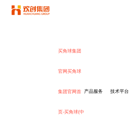
买角球集团官网买角球集团官网首
页-买角球(中国)
买角球集团
官网买角球
新闻动态
产品服务
技术平台
集团官网首
News Dynamic
全新人力资源咨询，权威政府政策，丰富智慧用工
页-买角球(中