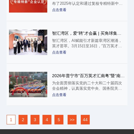
布了2025年认定和通过复核专精特新中小
网首页-买角球(中国)-买角球(中国) 集
企业名单。买角球集团官网买角球集团官
点击查看
团子公司欢六科技荣获“专精特新”企业
网买角球集团官网买角球集团官网首页-买
认定
角球(中国)-买角球(中国) 集团子公司－欢
六科技（广州）有限公司，凭借在人力资
源领域的持续深耕和技术创新优势，荣
智汇湾区，爱“聘”才会赢 | 买角球集团
获“专精特新中小企业”认定！“专精特新”是
官网买角球集团官网买角球集团官网买
智汇湾区，AI赋能引才新篇章湾区潮涌，
中小企业高质量发展
英才荟萃。3月15日至16日，“百万英才汇
角球集团官网首页-买角球(中国)-买角
南粤”2026年春季大型综合招聘会在广州琶
点击查看
球(中国) 集团实力亮相“百万英才汇南
洲广交会展馆D区隆重举办。买角球集团官
网买角球集团官网买角球集团官网买角球
集团官网首页-买角球(中国)-买角球(中国)
集团作为华南地区人力资源服务领军企
2026年普宁市“百万英才汇南粤”暨“南粤
业，以“AI+人力资源”创新模式惊艳亮相，
春暖”现场招聘会顺
为全面贯彻落实党的二十大和二十届四次
携超百个高薪
全会精神，认真落实党中央、国务院关于
稳就业、稳企业、稳市场、稳预期的决策
点击查看
部署，切实做好2026年春节前后农民工有
序流动、保障企业生产用工等有关工作，
实现更高质量和更充分就业，由普宁市人
力资源和社会保障局主
1
2
3
4
5
>>
44