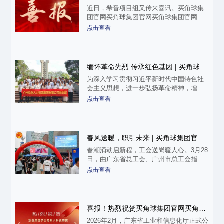
买角球集团官网买角球集团官网首页-买
近日，希音项目组又传来喜讯。买角球集
团官网买角球集团官网买角球集团官网买
角球(中国)-买角球(中国) 集团揽希音外
角球集团官网首页-买角球(中国)-买角球(中
点击查看
包项目三大奖项
国) 集团凭借出色的项目交付与专业的驻场
服务，从众多服务商中脱颖而出，荣
获“2025年度优秀驻场团队”。同时，集团
派驻希音项目的驻场主管林霞照先生荣
缅怀革命先烈 传承红色基因 | 买角球集
获“卓越管理奖”，驻场专员李淑怡女士荣
团官网买角球集团官网买角球集团官网
为深入学习贯彻习近平新时代中国特色社
获“问询服务之星”，实现团队
会主义思想，进一步弘扬革命精神，增强
买角球集团官网首页-买角球(中国)-买
党员的党性修养与历史责任感，2026年4月
点击查看
角球(中国) 集团党支部积极参加主题党
15日上午，“缅怀革命先烈 传承红色基
因”主题党日活动在番禺人民英雄纪念碑前
庄严举行。买角球集团官网买角球集团官
网买角球集团官网买角球集团官网首页-买
春风送暖，职引未来 | 买角球集团官网
角球(中国)-买角球(中国) 集团党支部积极
买角球集团官网买角球集团官网买角球
春潮涌动启新程，工会送岗暖人心。3月28
响应号召，组织党员代表
日，由广东省总工会、广州市总工会指
集团官网首页-买角球(中国)-买角球(中
导，番禺区总工会、番禺区人力资源和社
点击查看
国) 集团“Boss直聘”闪耀番禺工会
会保障局联合主办的“穗工送岗 职等你
来”2026年番禺区工会主席直播招聘活动，
在广州番禺万达广场成功举办。作为扎根
番禺的人力资源服
喜报！热烈祝贺买角球集团官网买角球
集团官网买角球集团官网买角球集团官
2026年2月，广东省工业和信息化厅正式公