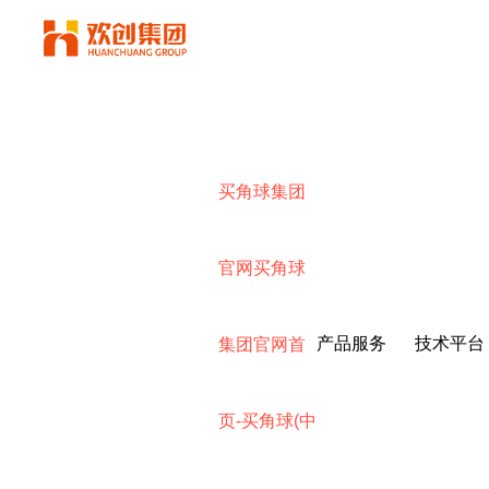
买角球集团官网买角球集团官网首
页-买角球(中国)
买角球集团
官网买角球
新闻动态
产品服务
技术平台
集团官网首
News Dynamic
全新人力资源咨询，权威政府政策，丰富智慧用工
页-买角球(中