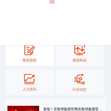
国)
集团新闻
集团风采
人力资讯
行业动态
喜报！买角球集团官网买角球集团官网