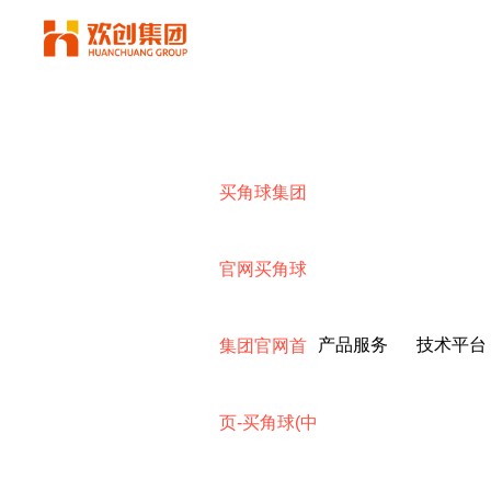
买角球集团官网买角球集团官网首
页-买角球(中国)
买角球集团
官网买角球
产品服务
技术平台
集团官网首
页-买角球(中
残疾人安置
Placement of disabled persons