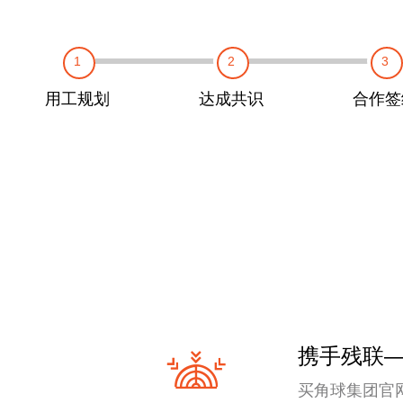
1
2
3
用工规划
达成共识
合作签
携手残联
买角球集团官