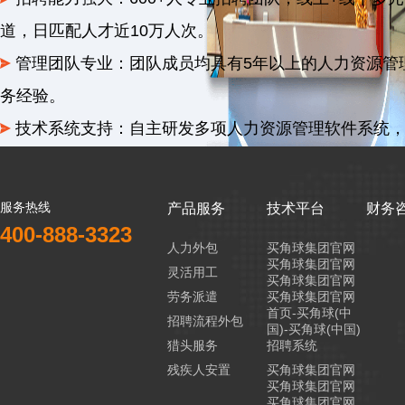
道，日匹配人才近10万人次。
管理团队专业：团队成员均具有5年以上的人力资源管
务经验。
技术系统支持：自主研发多项人力资源管理软件系统
管理平台，提高管理协同和效率。
管理体系完善：设置专门机构，多年持续优化项目管
服务热线
产品服务
技术平台
财务
程，多维度管控风险和信息安全。
400-888-3323
人力外包
买角球集团官网
买角球集团官网
灵活用工
买角球集团官网
劳务派遣
买角球集团官网
首页-买角球(中
招聘流程外包
国)-买角球(中国)
猎头服务
招聘系统
残疾人安置
买角球集团官网
买角球集团官网
买角球集团官网